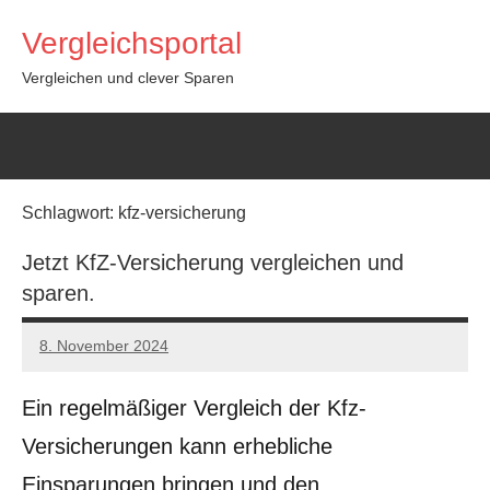
Zum
Vergleichsportal
Inhalt
springen
Vergleichen und clever Sparen
Schlagwort:
kfz-versicherung
Jetzt KfZ-Versicherung vergleichen und
sparen.
8. November 2024
admin0611
Keine
Kommentare
Ein regelmäßiger Vergleich der Kfz-
Versicherungen kann erhebliche
Einsparungen bringen und den